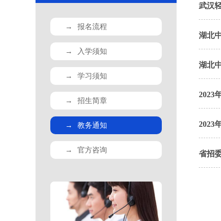
武汉
→
报名流程
湖北
→
入学须知
湖北
→
学习须知
202
→
招生简章
202
→
教务通知
→
官方咨询
省招