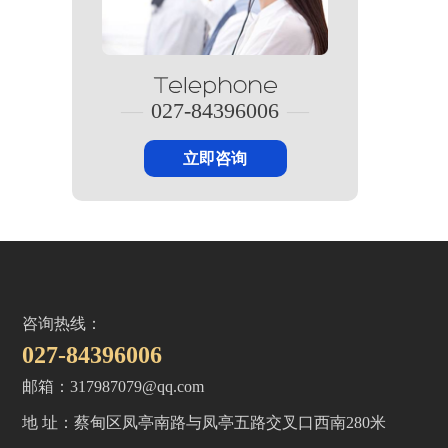
—
027-84396006
—
立即咨询
咨询热线：
027-84396006
邮箱：317987079@qq.com
地 址：蔡甸区凤亭南路与凤亭五路交叉口西南280米